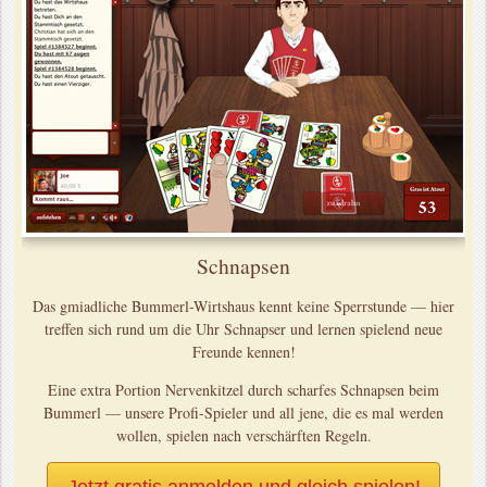
Schnapsen
Das gmiadliche Bummerl-Wirtshaus kennt keine Sperrstunde — hier
treffen sich rund um die Uhr Schnapser und lernen spielend neue
Freunde kennen!
Eine extra Portion Nervenkitzel durch scharfes Schnapsen beim
Bummerl — unsere Profi-Spieler und all jene, die es mal werden
wollen, spielen nach verschärften Regeln.
Jetzt gratis anmelden und gleich spielen!