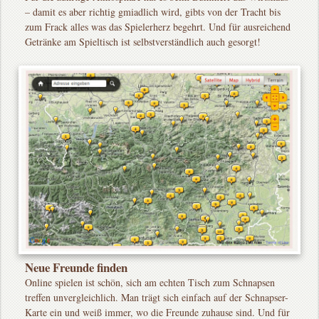
– damit es aber richtig gmiadlich wird, gibts von der Tracht bis
zum Frack alles was das Spielerherz begehrt. Und für ausreichend
Getränke am Spieltisch ist selbstverständlich auch gesorgt!
Neue Freunde finden
Online spielen ist schön, sich am echten Tisch zum Schnapsen
treffen unvergleichlich. Man trägt sich einfach auf der Schnapser-
Karte ein und weiß immer, wo die Freunde zuhause sind. Und für