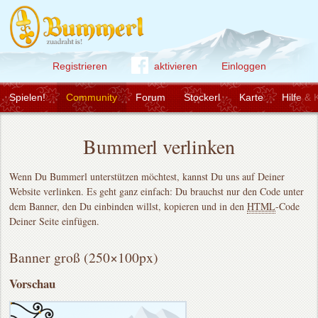
Registrieren
aktivieren
Einloggen
Spielen!
Community
Forum
Stockerl
Karte
Hilfe & 
Bummerl verlinken
Wenn Du Bummerl unterstützen möchtest, kannst Du uns auf Deiner
Website verlinken. Es geht ganz einfach: Du brauchst nur den Code unter
dem Banner, den Du einbinden willst, kopieren und in den
HTML
-Code
Deiner Seite einfügen.
Banner groß (250×100px)
Vorschau