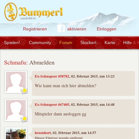
Registrieren
aktivieren
Einloggen
Spielen!
Community
Forum
Stockerl
Karte
Hilfe & 
Schmafu
: Abmelden
Ex-Schnapser #58782
, 02. Februar 2015, um 13:23
Wie kann man sich hier abmelden?
Ex-Schnapser #67405
, 02. Februar 2015, um 14:48
Mitspieler dann ausloggen gg
hexenhort
, 02. Februar 2015, um 14:57
Dieser Eintrag wurde entfernt.