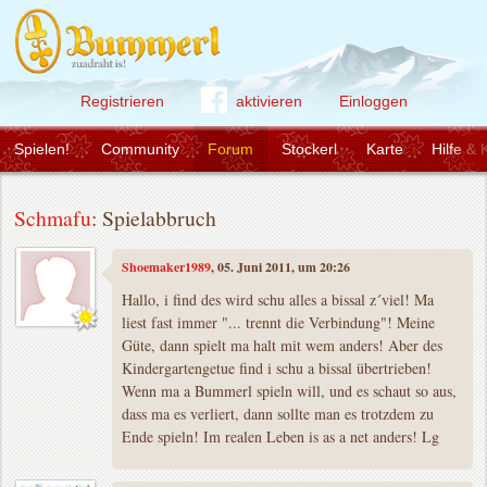
Registrieren
aktivieren
Einloggen
Spielen!
Community
Forum
Stockerl
Karte
Hilfe & 
Schmafu
: Spielabbruch
Shoemaker1989
, 05. Juni 2011, um 20:26
Hallo, i find des wird schu alles a bissal z´viel! Ma
liest fast immer "... trennt die Verbindung"! Meine
Güte, dann spielt ma halt mit wem anders! Aber des
Kindergartengetue find i schu a bissal übertrieben!
Wenn ma a Bummerl spieln will, und es schaut so aus,
dass ma es verliert, dann sollte man es trotzdem zu
Ende spieln! Im realen Leben is as a net anders! Lg