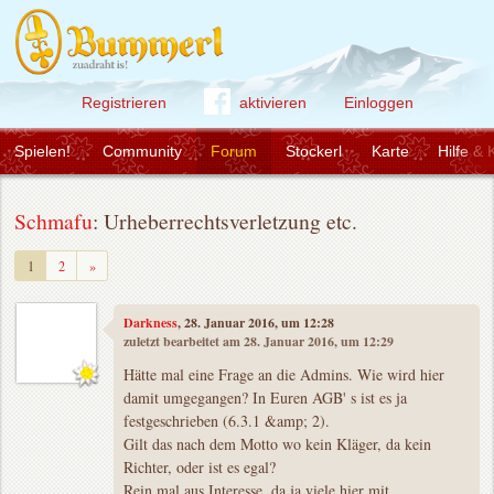
Registrieren
aktivieren
Einloggen
Spielen!
Community
Forum
Stockerl
Karte
Hilfe & 
Schmafu
: Urheberrechtsverletzung etc.
Weiter
1
2
»
Darkness
, 28. Januar 2016, um 12:28
zuletzt bearbeitet am 28. Januar 2016, um 12:29
Hätte mal eine Frage an die Admins. Wie wird hier
damit umgegangen? In Euren AGB' s ist es ja
festgeschrieben (6.3.1 &amp; 2).
Gilt das nach dem Motto wo kein Kläger, da kein
Richter, oder ist es egal?
Rein mal aus Interesse, da ja viele hier mit