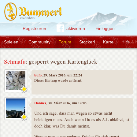
Registrieren
aktivieren
Einloggen
Spielen!
Community
Forum
Stockerl
Karte
Hilfe & 
Schmafu
: gesperrt wegen Kartenglück
bufo
, 29. März 2016, um 22:24
Dieser Eintrag wurde entfernt.
Hannes
, 30. März 2016, um 12:05
Und ich sage, dass man wegen so etwas nicht
beleidigen muss. Auch wenn Du es als A.L abkürzt, ist
doch klar, was Du damit meinst.
Warum man einen anderen Spieler für sich sperrt,