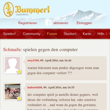
Registrieren
aktivieren
Einloggen
Spielen!
Community
Forum
Stockerl
Karte
Hilfe & 
Schmafu
: spielen gegen den computer
rexy1949
, 09. April 2016, um 16:44
warum bekommt man punkte abgezogen wenn man
gegen den computer verliert ???
hubert4450
, 09. April 2016, um 16:55
der computer spielt ja anstelle deiner gegners, weil
dieser die verbindung verloren hat, oder sonstwie
verhindert ist....und wenn du gegen ihn gewinnst,
bekommst du die punkte-aber nicht vom computer,