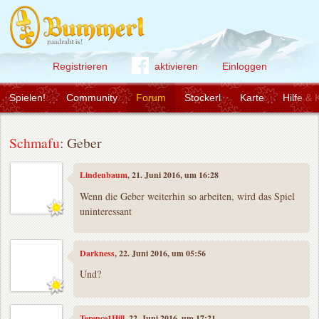
Registrieren
aktivieren
Einloggen
Spielen!
Community
Forum
Stockerl
Karte
Hilfe & 
Schmafu
: Geber
Lindenbaum
, 21. Juni 2016, um 16:28
Wenn die Geber weiterhin so arbeiten, wird das Spiel
uninteressant
Darkness
, 22. Juni 2016, um 05:56
Und?
Terence1Hill
, 22. Juni 2016, um 17:21