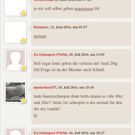
jo nix soll selber geben ggggggggg löl
Darkness
, 23. Juni 2016, um 05:57
gggggg
Ex-Schnapser #76566
, 10. Juli 2016, um 13:05
Soll sogar leute geben die verliern mit 3mal 20ig
löll.Frage ist da der Mischer auch Schuld.
maeuschen357
, 10. Juli 2016, um 15:10
tuats bauernschnopsn donn hobts niama so vüle 40er
und 20er!! beim 2er schnopsn is des normal für den
der des vasteht!
lg
Ex-Schnapser #76566
, 10. Juli 2016, um 18:27