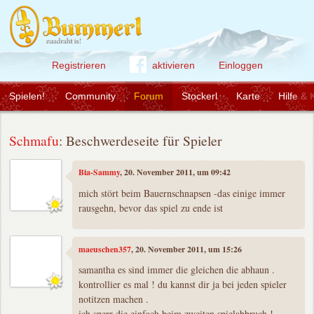
Registrieren
aktivieren
Einloggen
Spielen!
Community
Forum
Stockerl
Karte
Hilfe & 
Schmafu
: Beschwerdeseite für Spieler
Bia-Sammy
, 20. November 2011, um 09:42
mich stört beim Bauernschnapsen -das einige immer
rausgehn, bevor das spiel zu ende ist
maeuschen357
, 20. November 2011, um 15:26
samantha es sind immer die gleichen die abhaun .
kontrollier es mal ! du kannst dir ja bei jeden spieler
notitzen machen .
ich sperr die einfach beim zweiten spielabbruch !