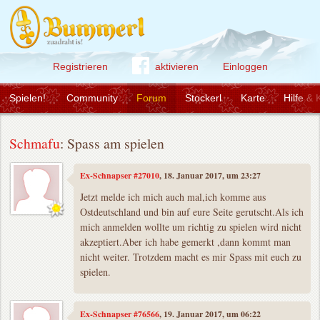
Registrieren
aktivieren
Einloggen
Spielen!
Community
Forum
Stockerl
Karte
Hilfe & 
Schmafu
: Spass am spielen
Ex-Schnapser #27010
, 18. Januar 2017, um 23:27
Jetzt melde ich mich auch mal,ich komme aus
Ostdeutschland und bin auf eure Seite gerutscht.Als ich
mich anmelden wollte um richtig zu spielen wird nicht
akzeptiert.Aber ich habe gemerkt ,dann kommt man
nicht weiter. Trotzdem macht es mir Spass mit euch zu
spielen.
Ex-Schnapser #76566
, 19. Januar 2017, um 06:22