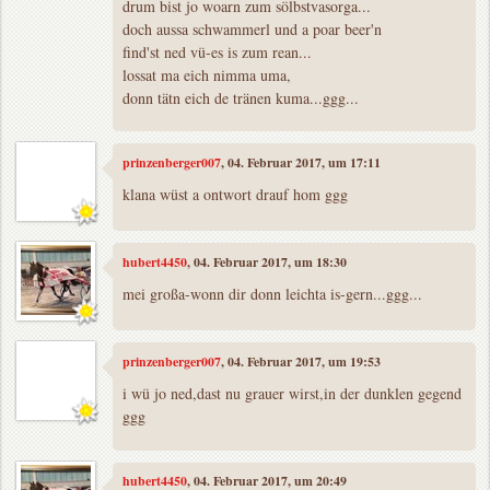
drum bist jo woarn zum sölbstvasorga...
doch aussa schwammerl und a poar beer'n
find'st ned vü-es is zum rean...
lossat ma eich nimma uma,
donn tätn eich de tränen kuma...ggg...
prinzenberger007
, 04. Februar 2017, um 17:11
klana wüst a ontwort drauf hom ggg
hubert4450
, 04. Februar 2017, um 18:30
mei großa-wonn dir donn leichta is-gern...ggg...
prinzenberger007
, 04. Februar 2017, um 19:53
i wü jo ned,dast nu grauer wirst,in der dunklen gegend
ggg
hubert4450
, 04. Februar 2017, um 20:49