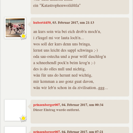
ein "Katastrophenwoild4tla"
hubert4450
, 03. Februar 2017, um 21:13
an kurs soin wia bei eich drob'n moch'n,
i z'kugel mi vor lauta loch'n...
wos soll der kurs denn uns bringa,
lernst uns leicht des sappl schwinga ;-)
oda sau-ostecha und a poar wölf daschlog'n
a schneehendl pock'n beim krog'n ;-)
des is do olles null und nichtig,
wäu für uns do herunt ned wichtig,
mir kemman a aso gonz guat davon,
wäu wir leb'n schon in da zivilisation..ggg...
prinzenberger007
, 04. Februar 2017, um 00:34
Dieser Eintrag wurde entfernt.
prinzenberger007
, 04. Februar 2017, um 07:21