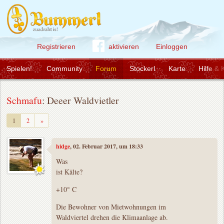
Registrieren
aktivieren
Einloggen
Spielen!
Community
Forum
Stockerl
Karte
Hilfe & 
Schmafu
: Deeer Waldvietler
Weiter
1
2
»
hidge
, 02. Februar 2017, um 18:33
Was
ist Kälte?
+10° C
Die Bewohner von Mietwohnungen im
Waldviertel drehen die Klimaanlage ab.