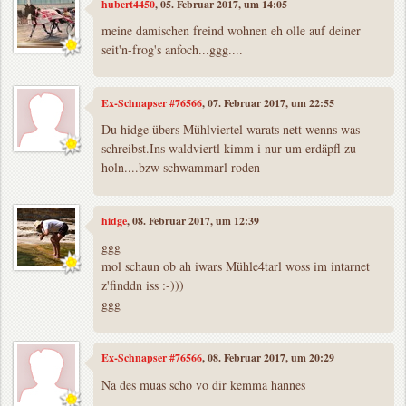
hubert4450
, 05. Februar 2017, um 14:05
meine damischen freind wohnen eh olle auf deiner
seit'n-frog's anfoch...ggg....
Ex-Schnapser #76566
, 07. Februar 2017, um 22:55
Du hidge übers Mühlviertel warats nett wenns was
schreibst.Ins waldviertl kimm i nur um erdäpfl zu
holn....bzw schwammarl roden
hidge
, 08. Februar 2017, um 12:39
ggg
mol schaun ob ah iwars Mühle4tarl woss im intarnet
z'finddn iss :-)))
ggg
Ex-Schnapser #76566
, 08. Februar 2017, um 20:29
Na des muas scho vo dir kemma hannes