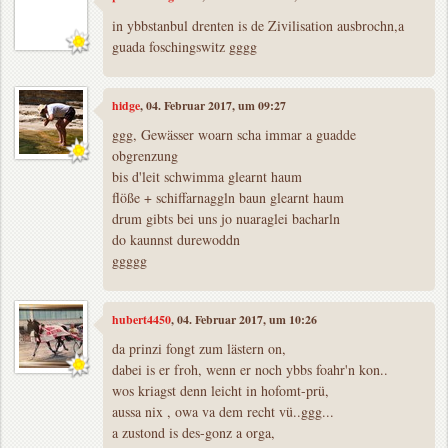
in ybbstanbul drenten is de Zivilisation ausbrochn,a
guada foschingswitz gggg
hidge
, 04. Februar 2017, um 09:27
ggg, Gewässer woarn scha immar a guadde
obgrenzung
bis d'leit schwimma glearnt haum
flöße + schiffarnaggln baun glearnt haum
drum gibts bei uns jo nuaraglei bacharln
do kaunnst durewoddn
ggggg
hubert4450
, 04. Februar 2017, um 10:26
da prinzi fongt zum lästern on,
dabei is er froh, wenn er noch ybbs foahr'n kon..
wos kriagst denn leicht in hofomt-prü,
aussa nix , owa va dem recht vü..ggg...
a zustond is des-gonz a orga,