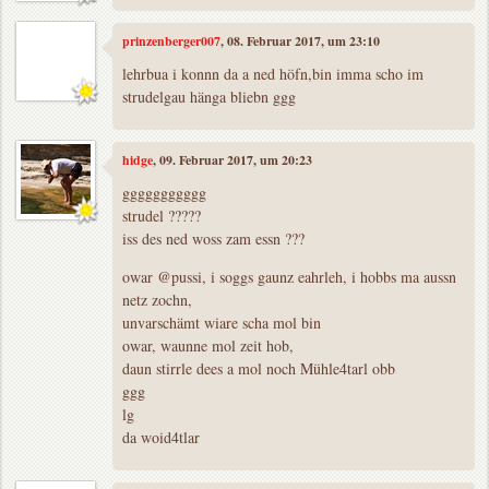
prinzenberger007
, 08. Februar 2017, um 23:10
lehrbua i konnn da a ned höfn,bin imma scho im
strudelgau hänga bliebn ggg
hidge
, 09. Februar 2017, um 20:23
ggggggggggg
strudel ?????
iss des ned woss zam essn ???
owar @pussi, i soggs gaunz eahrleh, i hobbs ma aussn
netz zochn,
unvarschämt wiare scha mol bin
owar, waunne mol zeit hob,
daun stirrle dees a mol noch Mühle4tarl obb
ggg
lg
da woid4tlar