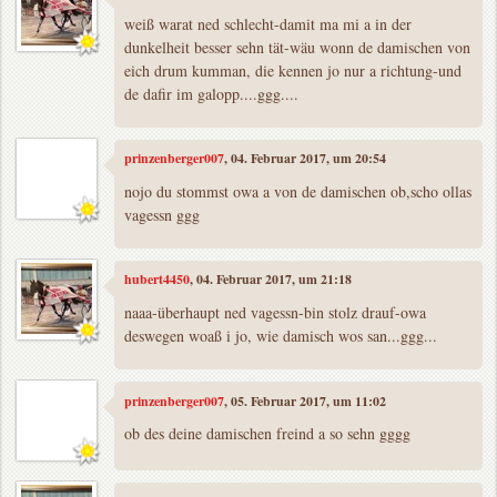
weiß warat ned schlecht-damit ma mi a in der
dunkelheit besser sehn tät-wäu wonn de damischen von
eich drum kumman, die kennen jo nur a richtung-und
de dafir im galopp....ggg....
prinzenberger007
, 04. Februar 2017, um 20:54
nojo du stommst owa a von de damischen ob,scho ollas
vagessn ggg
hubert4450
, 04. Februar 2017, um 21:18
naaa-überhaupt ned vagessn-bin stolz drauf-owa
deswegen woaß i jo, wie damisch wos san...ggg...
prinzenberger007
, 05. Februar 2017, um 11:02
ob des deine damischen freind a so sehn gggg