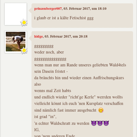
prinzenberger007
, 03. Februar 2017, um 18:10
i glaub er ist a kälte Fetischist ggg
hidge
, 03. Februar 2017, um 20:18
ggggggggg
weder noch, aber
ggggggggggggggg
wenn man nur am Rande unseres geliebten Wald4tels
sein Dasein fristet -
da bräuchts hin und wieder einen Auffrischungskurs
also
wenns mal Zeit habts
und endlich wieder "richt'ge Kerle" werrden wollts
vielleicht könnt ich euch 'nen Kursplatz verschaffen
sind nämlich fast immer ausgebucht
ist grad "in",
'n echter Waldschratt zu werden
lG,
von 'nem anderen Ende