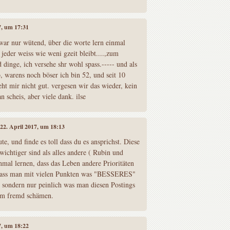
17, um 17:31
war nur wütend, über die worte lern einmal
 jeder weiss wie weni gzeit bleibt....,zum
 dinge, ich versehe shr wohl spass.----- und als
, warens noch böser ich bin 52, und seit 10
eht mir nicht gut. vergesen wir das wieder, kein
n scheis, aber viele dank. ilse
 22. April 2017, um 18:13
e, und finde es toll dass du es ansprichst. Diese
ichtiger sind als alles andere ( Rubin und
nmal lernen, dass das Leben andere Prioritäten
 dass man mit vielen Punkten was "BESSERES"
cht sondern nur peinlich was man diesen Postings
m fremd schämen.
17, um 18:22