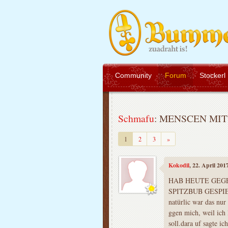
Community
Forum
Stockerl
Schmafu
: MENSCEN MIT ;
Weiter
1
2
3
»
Kokodil
, 22. April 20
HAB HEUTE GEGE
SPITZBUB GESPI
natürlic war das nu
ggen mich, weil ich 
soll.dara uf sagte i