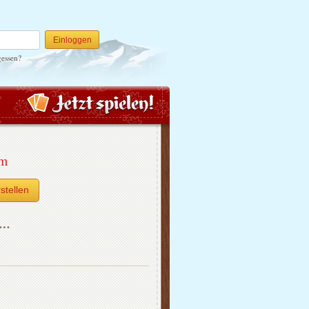
Einloggen
gessen?
um
stellen
h…