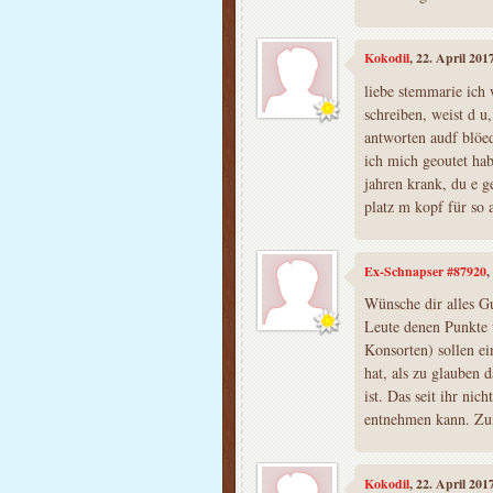
Kokodil
, 22. April 20
liebe stemmarie ich 
schreiben, weist d u,
antworten audf blöed
ich mich geoutet hab
jahren krank, du e g
platz m kopf für so a
Ex-Schnapser #87920
,
Wünsche dir alles Gut
Leute denen Punkte w
Konsorten) sollen ei
hat, als zu glauben
ist. Das seit ihr ni
entnehmen kann. Zu
Kokodil
, 22. April 20