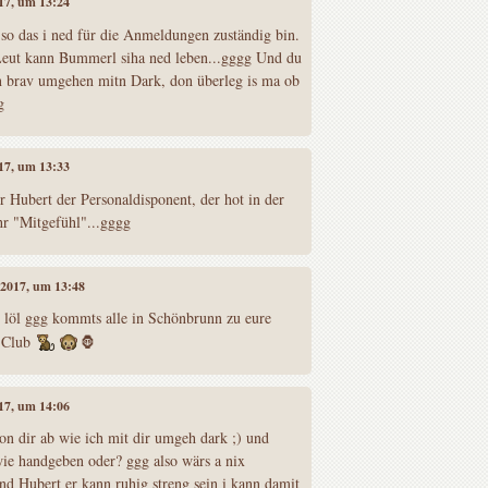
017, um 13:24
o das i ned für die Anmeldungen zuständig bin.
eut kann Bummerl siha ned leben...gggg Und du
hen brav umgehen mitn Dark, don überleg is ma ob
g
017, um 13:33
 Hubert der Personaldisponent, der hot in der
hr "Mitgefühl"...gggg
l 2017, um 13:48
v löl ggg kommts alle in Schönbrunn zu eure
p Club
🦍
017, um 14:06
 dir ab wie ich mit dir umgeh dark ;) und
 wie handgeben oder? ggg also wärs a nix
nd Hubert er kann ruhig streng sein i kann damit