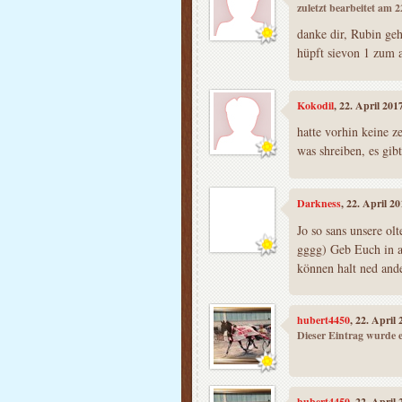
zuletzt bearbeitet am 
danke dir, Rubin ge
hüpft sievon 1 zum 
Kokodil
, 22. April 20
hatte vorhin keine z
was shreiben, es gibt 
Darkness
, 22. April 2
Jo so sans unsere olt
gggg) Geb Euch in a
können halt ned and
hubert4450
, 22. April
Dieser Eintrag wurde e
hubert4450
, 22. April