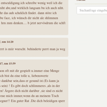
e entsculdigung.ich schreibe wenig weil ich die
niht abe,und wirklich langsam bu ich auch niht.
hr das auh scheklich findet. dann störe ich
ebe face, ich wünsch dir nicht ale shlimmen
l hrn zum denken.... b jetzt nervösdrum die schft
17, um 14:20
errt is miir wurscht. behinderte perrt man ja weg
017, um 15:59
hon oft mit dir gespielt u.immer eine Menge
ch bist du eine tolle u, liebenswerte
e dankbar sein,dass er gesund ist.(Es kann ja
sein) ! Es gibt doch schlimmeres ,als in der
n! Ärgere dich nicht darüber ,sie sind es nicht
 freue mich immer,wenn du an meinem Tisch
Gegner!! Ein guter Rat .Die dich beleidigen sperr