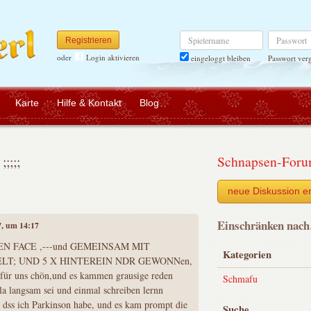
Spielername
Passwort
Registrieren
oder
Login aktivieren
Passwort ver
eingeloggt bleiben
Karte
Hilfe & Kontakt
Blog
;;;;
Schnapsen-For
neue Diskussion er
Einschränken nac
17, um 14:17
N FACE ,---und GEMEINSAM MIT
Kategorien
ELT; UND 5 X HINTEREIN NDR GEWONNen,
r für uns chön,und es kammen grausige reden
Schmafu
la langsam sei und einmal schreiben lernn
ch dss ich Parkinson habe, und es kam prompt die
Suche