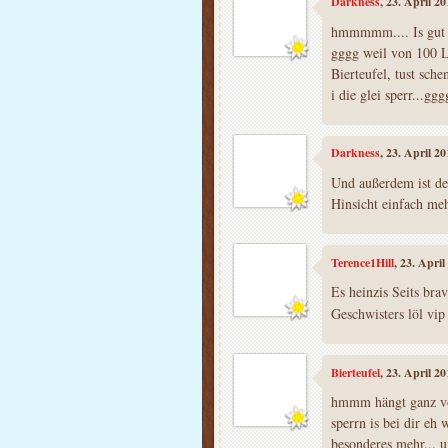
Darkness
, 23. April 2
hmmmmm.... Is gut s
gggg weil von 100 L
Bierteufel, tust sc
i die glei sperr...ggg
Darkness
, 23. April 2
Und außerdem ist der
Hinsicht einfach me
Terence1Hill
, 23. Apri
Es heinzis Seits bra
Geschwisters löl vi
Bierteufel
, 23. April 2
hmmm hängt ganz von
sperrn is bei dir eh
besonderes mehr... u