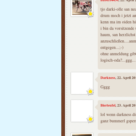
tjo darki-olle san ned
drum moch i jetzt a
kenn ma im oiden hin
i bin da vorsitzende
haum, san herzlichst
anzuschließen....an
entgegen...;-)
ohne anmeldung gibt
logisch-oda?...ggg...
Darkness
, 22. April 2
Gggg
Bierteufel
, 23. April 2
lol wenn darkness 
ganz bummerl gsper