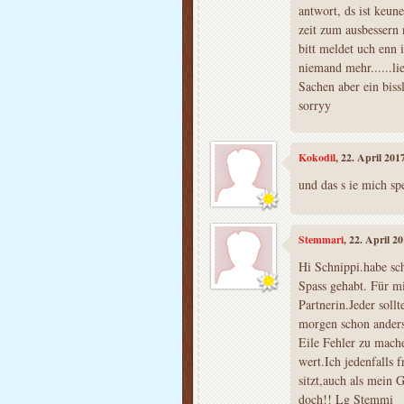
antwort, ds ist keun
zeit zum ausbessern 
bitt meldet uch enn i
niemand mehr......li
Sachen aber ein biss
sorryy
Kokodil
, 22. April 20
und das s ie mich sp
Stemmari
, 22. April 2
Hi Schnippi.habe sc
Spass gehabt. Für mi
Partnerin.Jeder sollt
morgen schon anders 
Eile Fehler zu mache
wert.Ich jedenfalls
sitzt,auch als mein 
doch!! Lg Stemmi