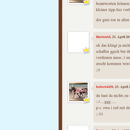
beantworten können-
kleiner tipp-lies vo
der gute ton in allen
Bierteufel
, 23. April 2
ok das klingt ja nich
schaffen ggich bin ü
verdienen muss ;) un
zrecht kommen werd.
;))
hubert4450
, 23. April
du hast da nichts zu 
:-/....ggg.....
p.s. owa i red mit de
;-)))