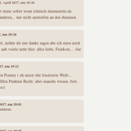
22. April 2017, um 18:36
ht immr sofort wenn ichmich dazuusetzte.da
anderen,.. nur nicht anstreifen an den dummen
17, um 18:34
eit, möhte dir nur danke sagen abe ich muss noch
auh voiele nette hier. alles liebe, Feinkost,... ilse
017, um 19:12
en Pointer ( eh meist olte frustrierte Weib...
lllen Punkten Recht, aber manche wissen, bzw.
ers!
 2017, um 20:01
ntfernt.
 2017, um 20:05