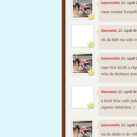
hubert4450
, 23. April
nana-wennst freundli
Bierteufel
, 23. April 2
ok da hätt ma scho i
hubert4450
, 23. April
najo-bist leicht a rü
wäu da darkness kenn
Bierteufel
, 23. April 2
a bissl böse sollt j
eigenes händchen ;)
hubert4450
, 23. April
na-da darki is do völ