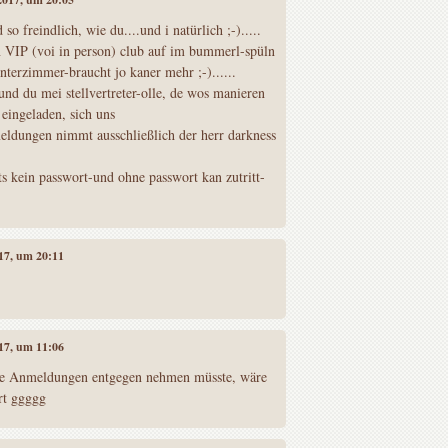
 so freindlich, wie du....und i natürlich ;-).....
n VIP (voi in person) club auf im bummerl-spüln
terzimmer-braucht jo kaner mehr ;-)......
 und du mei stellvertreter-olle, de wos manieren
 eingeladen, sich uns
meldungen nimmt ausschließlich der herr darkness
s kein passwort-und ohne passwort kan zutritt-
017, um 20:11
017, um 11:06
die Anmeldungen entgegen nehmen müsste, wäre
rt ggggg