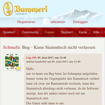
Registrieren
aktivieren
Einloggen
Spielen!
Community
Forum
Stockerl
Karte
Hilfe & 
Schmafu
: Bug - Kann Stammtisch nicht verlassen
Log-159
, 09. Juni 2017, um 13:48
zuletzt bearbeitet am 09. Juni 2017, um 13:49
Hallo,
mir ist heute ein Bug beim 2er-Schnapsen aufgefallen.
Immer wenn der Gegenspieler den Stammtisch verlässt
kann ich zwar zur Raumansicht wechseln, kann den
Stammtisch allerdings nicht verlassen, da die Software
anzeigt, dass der andere immer noch mit am
Stammtisch sitzt.
Das Ganze sieht dann so aus: