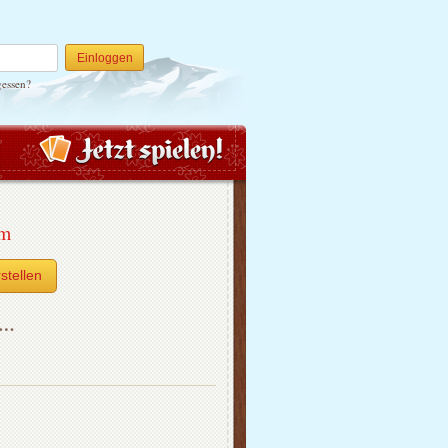
Einloggen
gessen?
um
stellen
h…