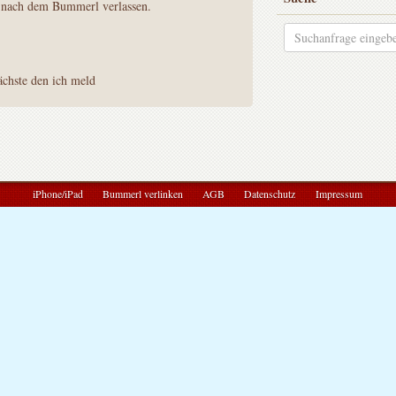
h nach dem Bummerl verlassen.
ächste den ich meld
iPhone/iPad
Bummerl verlinken
AGB
Datenschutz
Impressum