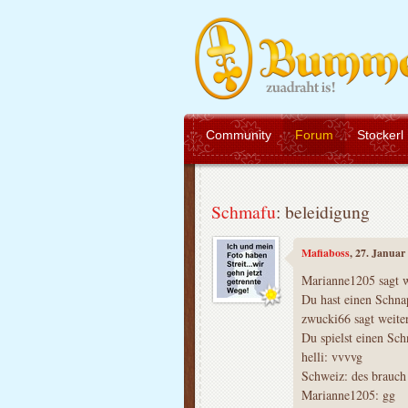
Community
Forum
Stockerl
Schmafu
: beleidigung
Mafiaboss
, 27. Januar
Marianne1205 sagt w
Du hast einen Schna
zwucki66 sagt weiter
Du spielst einen Sch
helli: vvvvg
Schweiz: des brauch
Marianne1205: gg