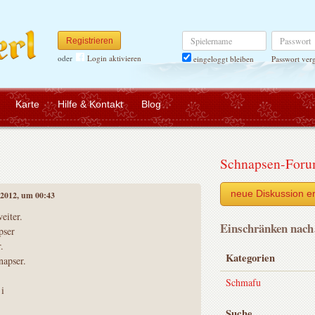
Spielername
Passwort
Registrieren
oder
Login aktivieren
Passwort ver
eingeloggt bleiben
Karte
Hilfe & Kontakt
Blog
Schnapsen-For
neue Diskussion er
 2012, um 00:43
eiter.
Einschränken nac
pser
.
Kategorien
napser.
Schmafu
 i
Suche