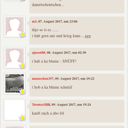
dauertschentschen...
m3
, 07. August 2017, um 23:06
thjo so is es ......
i hätt gern ane und krieg kane....ggg
ajnos688
, 08. August 2017, um 02:30
i hab a ka blume - SNÜFF!
maeuschen357
, 09. August 2017, um 19:22
i hob a ka blume schniiif
Terence1Hill
, 09. August 2017, um 19:24
kauft euch a abo löl