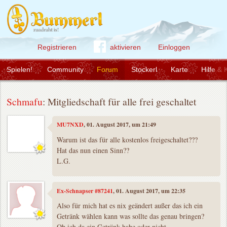
Registrieren
aktivieren
Einloggen
Spielen!
Community
Forum
Stockerl
Karte
Hilfe & 
Schmafu
: Mitgliedschaft für alle frei geschaltet
MU7NXD
, 01. August 2017, um 21:49
Warum ist das für alle kostenlos freigeschaltet???
Hat das nun einen Sinn??
L.G.
Ex-Schnapser #87241
, 01. August 2017, um 22:35
Also für mich hat es nix geändert außer das ich ein
Getränk wählen kann was sollte das genau bringen?
Ob ich da ein Getränk habe oder nicht.