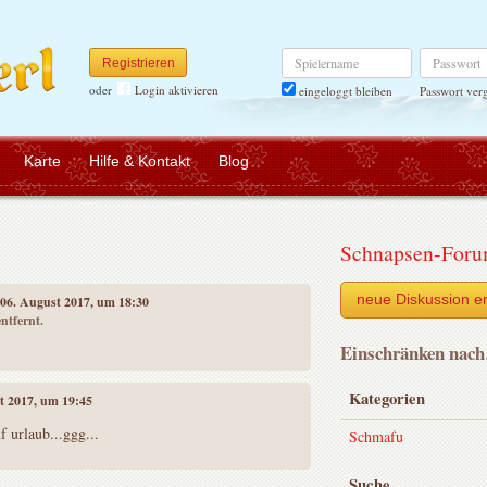
Spielername
Passwort
Registrieren
oder
Login aktivieren
Passwort ver
eingeloggt bleiben
Karte
Hilfe & Kontakt
Blog
Schnapsen-For
neue Diskussion er
 06. August 2017, um 18:30
ntfernt.
Einschränken nac
Kategorien
st 2017, um 19:45
f urlaub...ggg...
Schmafu
Suche