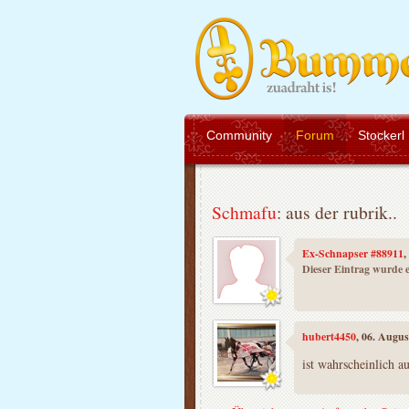
Community
Forum
Stockerl
Schmafu
: aus der rubrik..
Ex-Schnapser #88911
,
Dieser Eintrag wurde e
hubert4450
, 06. Augu
ist wahrscheinlich au