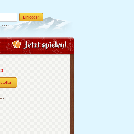
Einloggen
gessen?
um
stellen
h…