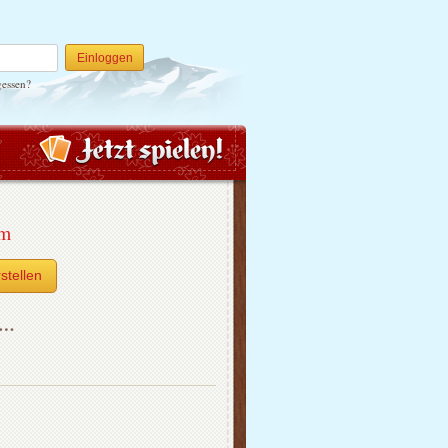
Einloggen
gessen?
um
stellen
h…