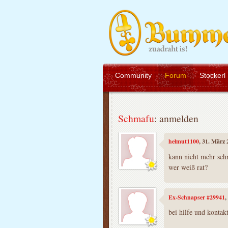
Community
Forum
Stockerl
Schmafu
: anmelden
helmut1100
, 31. März
kann nicht mehr schn
wer weiß rat?
Ex-Schnapser #29941
,
bei hilfe und kontak