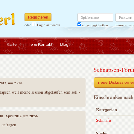
Spielername
Passwort
Registrieren
oder
Login aktivieren
Passwort ver
eingeloggt bleiben
Karte
Hilfe & Kontakt
Blog
Schnapsen-For
neue Diskussion er
 2012, um 23:02
apsen weil meine session abgelaufen sein soll -
Einschränken nac
Kategorien
 01. April 2012, um 20:56
Schmafu
t anfragen
Suche