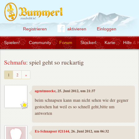
Registrieren
aktivieren
Einloggen
Spielen!
Community
Forum
Stockerl
Karte
Hilfe & 
Schmafu
: spiel geht so ruckartig
Weiter
1
2
»
agentmuecke
, 25. Juni 2012, um 21:37
beim schnapsen kann man nicht sehen wie der gegner
gestochen hat weil es so schnell geht,bitte um
antworten
Ex-Schnapser #21144
, 26. Juni 2012, um 06:32