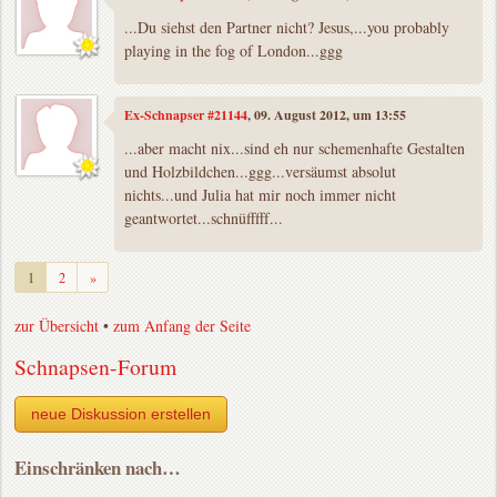
...Du siehst den Partner nicht? Jesus,...you probably
playing in the fog of London...ggg
Ex-Schnapser #21144
, 09. August 2012, um 13:55
...aber macht nix...sind eh nur schemenhafte Gestalten
und Holzbildchen...ggg...versäumst absolut
nichts...und Julia hat mir noch immer nicht
geantwortet...schnüfffff...
Weiter
1
2
»
zur Übersicht
•
zum Anfang der Seite
Schnapsen-Forum
neue Diskussion erstellen
Einschränken nach…