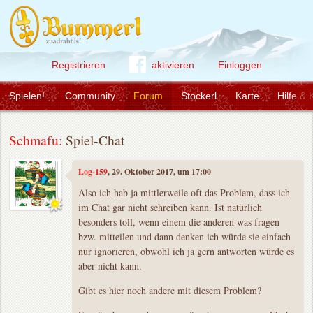
Registrieren
aktivieren
Einloggen
Spielen!
Community
Forum
Stockerl
Karte
Hilfe & 
Schmafu
: Spiel-Chat
Log-159
, 29. Oktober 2017, um 17:00
Also ich hab ja mittlerweile oft das Problem, dass ich
im Chat gar nicht schreiben kann. Ist natürlich
besonders toll, wenn einem die anderen was fragen
bzw. mitteilen und dann denken ich würde sie einfach
nur ignorieren, obwohl ich ja gern antworten würde es
aber nicht kann.
Gibt es hier noch andere mit diesem Problem?