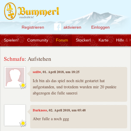
Registrieren
aktivieren
Einloggen
Spielen!
Community
Forum
Stockerl
Karte
Hilfe & 
Schmafu
: Aufstehen
sediw
, 01. April 2018, um 18:25
Ich bin als das spiel noch nicht gestartet hat
aufgestanden, und trotzdem wurden mir 20 punkte
abgezogen die fulle sauerei
Darkness
, 02. April 2018, um 05:48
Aber fulle a noch ggg