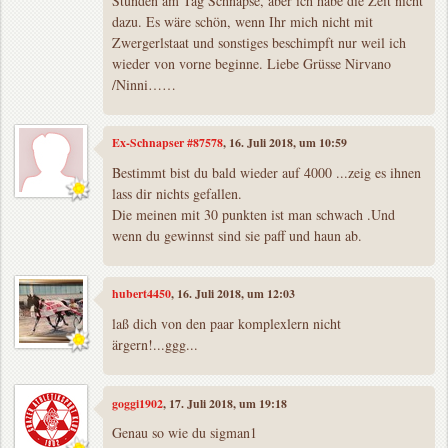
Stunden am Tag Schnapse, aber ich habe die Zeit nicht
dazu. Es wäre schön, wenn Ihr mich nicht mit
Zwergerlstaat und sonstiges beschimpft nur weil ich
wieder von vorne beginne. Liebe Grüsse Nirvano
/Ninni……
Ex-Schnapser #87578
, 16. Juli 2018, um 10:59
Bestimmt bist du bald wieder auf 4000 ...zeig es ihnen
lass dir nichts gefallen.
Die meinen mit 30 punkten ist man schwach .Und
wenn du gewinnst sind sie paff und haun ab.
hubert4450
, 16. Juli 2018, um 12:03
laß dich von den paar komplexlern nicht
ärgern!...ggg...
goggi1902
, 17. Juli 2018, um 19:18
Genau so wie du sigman1