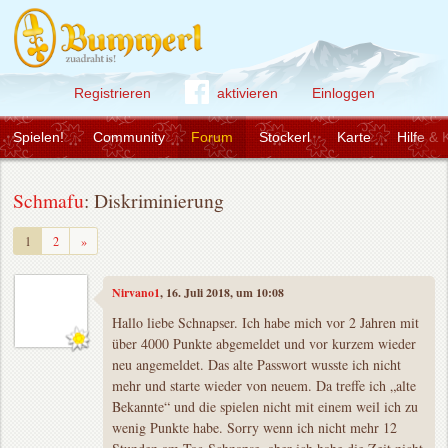
Registrieren
aktivieren
Einloggen
Spielen!
Community
Forum
Stockerl
Karte
Hilfe & 
Schmafu
: Diskriminierung
Weiter
1
2
»
Nirvano1
, 16. Juli 2018, um 10:08
Hallo liebe Schnapser. Ich habe mich vor 2 Jahren mit
über 4000 Punkte abgemeldet und vor kurzem wieder
neu angemeldet. Das alte Passwort wusste ich nicht
mehr und starte wieder von neuem. Da treffe ich „alte
Bekannte“ und die spielen nicht mit einem weil ich zu
wenig Punkte habe. Sorry wenn ich nicht mehr 12