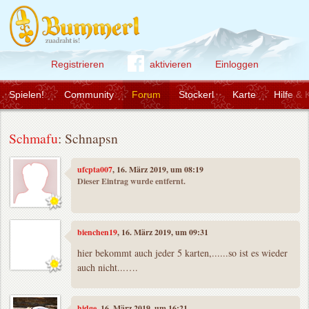
Registrieren
aktivieren
Einloggen
Spielen!
Community
Forum
Stockerl
Karte
Hilfe & 
Schmafu
: Schnapsn
ufcpta007
, 16. März 2019, um 08:19
Dieser Eintrag wurde entfernt.
bienchen19
, 16. März 2019, um 09:31
hier bekommt auch jeder 5 karten,......so ist es wieder
auch nicht...….
hidge
, 16. März 2019, um 16:21