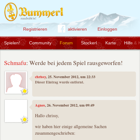
Registrieren
aktivieren
Einloggen
Spielen!
Community
Forum
Stockerl
Karte
Hilfe & 
Schmafu
: Werde bei jedem Spiel rausgeworfen!
chrissy
, 25. November 2012, um 22:33
Dieser Eintrag wurde entfernt.
Agnes
, 26. November 2012, um 09:49
Hallo chrissy,
wir haben hier einige allgemeine Sachen
zusammengeschrieben: