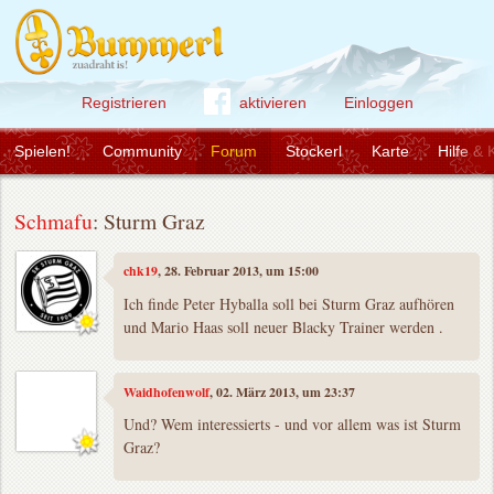
Registrieren
aktivieren
Einloggen
Spielen!
Community
Forum
Stockerl
Karte
Hilfe & 
Schmafu
: Sturm Graz
chk19
, 28. Februar 2013, um 15:00
Ich finde Peter Hyballa soll bei Sturm Graz aufhören
und Mario Haas soll neuer Blacky Trainer werden .
Waidhofenwolf
, 02. März 2013, um 23:37
Und? Wem interessierts - und vor allem was ist Sturm
Graz?