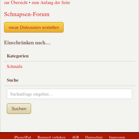
zur Übersicht
•
zum Anfang der Seite
Schnapsen-Forum
neue Diskussion erstellen
Einschränken nach…
Kategorien
Schmafu
Suche
Suchen
iPhone/iPad
Bummerl verlinken
AGB
Datenschutz
Impressum