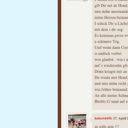
gib Dir net de Hond
mia stehn auseinande
mitm Herzen beinau
I schick Dir a Läche
mit dem i dir sog:
Es kemman gwiss wi
a schönere Tog.
Und wenn dann Cor
is endlich vorbei
wos glaubst , wia i 
auf`s wiedersehn gfr
Donn kriagst mit an
Du wieda mei Hond
und mia stehn recht 
wia früher beinaund
An alle meine Schna
Bleibts G´sund auf e
hubert4450
, 17. April
so solls sein !!!