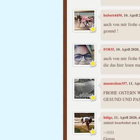
hubert4450
, 10. April
auch von mir frohe o
gesund !
FO835
, 10. April 2020
auch von mir frohe 
die das hier lesen m
maeuschen357
, 11. Ap
FROHE OSTERN 
GESUND UND PAS
hidge
, 11. April 2020,
zuletzt bearbeitet am 
:-)))))
Genau,