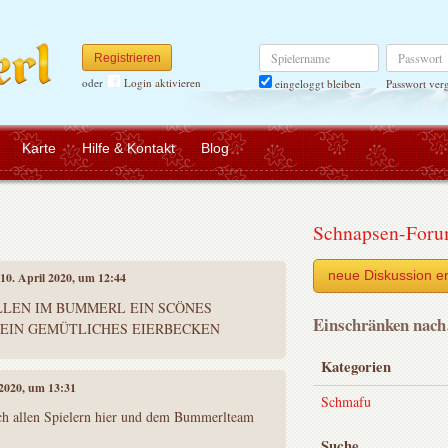
Spielername
Passwort
Registrieren
oder
Login aktivieren
Passwort ver
eingeloggt bleiben
Karte
Hilfe & Kontakt
Blog
Schnapsen-For
neue Diskussion er
 10. April 2020, um 12:44
LLEN IM BUMMERL EIN SCÖNES
Einschränken nac
 EIN GEMÜTLICHES EIERBECKEN
Kategorien
 2020, um 13:31
Schmafu
h allen Spielern hier und dem Bummerlteam
Suche