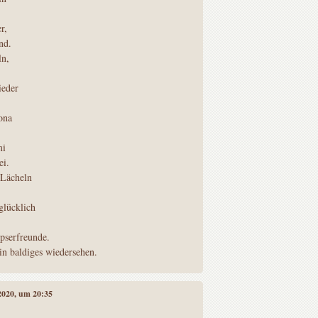
,
r,
nd.
ln,
eder
ona
mi
ei.
 Lächeln
,
glücklich
.
pserfreunde.
in baldiges wiedersehen.
 2020, um 20:35