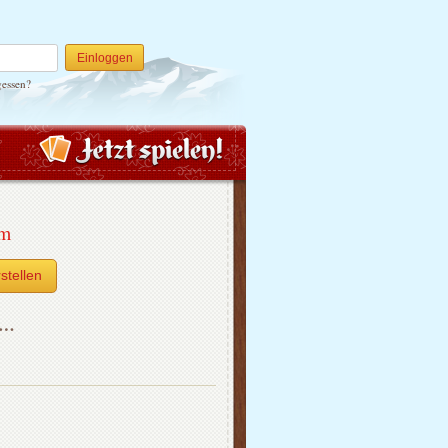
Einloggen
gessen?
um
stellen
h…