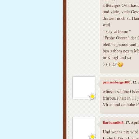
a fleißiges Ostarhasi,
und viele, viele Ges
derweil noch zu Hau
weil
" stay at home "
"Frohe Ostern" der
bleibt's gesund und p
biss zabbm nextn M
in Knogl und so
:-))) lG
prinzenberger007
, 12.
wünsch schöne Oster
lehrbua i hätt in 11
Virus und de hohe Pol
Barbara6043
, 17. Apr
Und wenns nix wird
I schick Dir a Läche