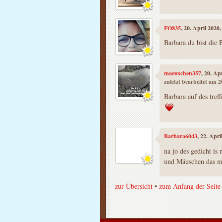
FO835
, 20. April 2020
Barbara du bist die B
maeuschen357
, 20. Ap
zuletzt bearbeitet am 
Barbara auf des tref
Barbara6043
, 22. Apr
na jo des gedicht is 
und Mäuschen das mi
zur Übersicht
•
zum Anfang der Seite