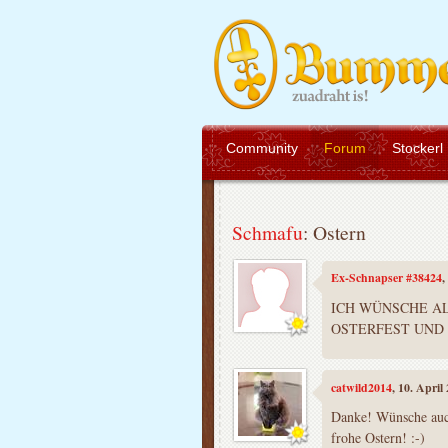
Community
Forum
Stockerl
Schmafu
: Ostern
Ex-Schnapser #38424
,
ICH WÜNSCHE A
OSTERFEST UND
catwild2014
, 10. April
Danke! Wünsche auc
frohe Ostern! :-)