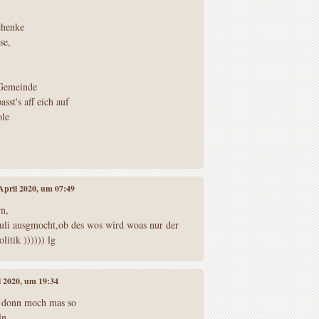
chenke
se,
 Gemeinde
asst's aff eich auf
ole
 April 2020, um 07:49
n,
 juli ausgmocht,ob des wos wird woas nur der
itik )))))) lg
il 2020, um 19:34
 donn moch mas so
ln