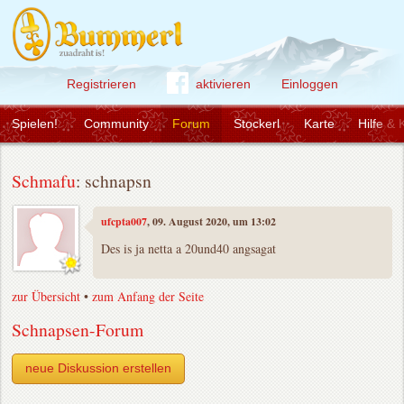
Registrieren
aktivieren
Einloggen
Spielen!
Community
Forum
Stockerl
Karte
Hilfe & 
Schmafu
: schnapsn
ufcpta007
, 09. August 2020, um 13:02
Des is ja netta a 20und40 angsagat
zur Übersicht
•
zum Anfang der Seite
Schnapsen-Forum
neue Diskussion erstellen