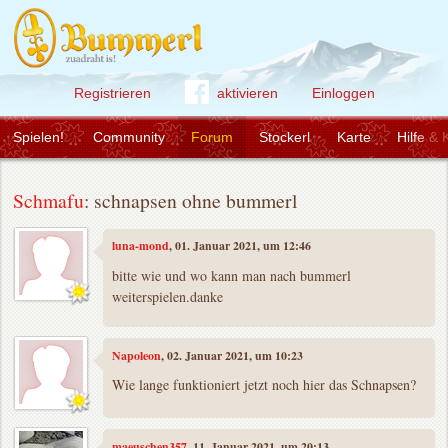
Registrieren
aktivieren
Einloggen
Spielen!
Community
Forum
Stockerl
Karte
Hilfe & 
Schmafu
: schnapsen ohne bummerl
luna-mond
, 01. Januar 2021, um 12:46
bitte wie und wo kann man nach bummerl
weiterspielen.danke
Napoleon
, 02. Januar 2021, um 10:23
Wie lange funktioniert jetzt noch hier das Schnapsen?
maeuschen357
, 11. Januar 2021, um 20:13