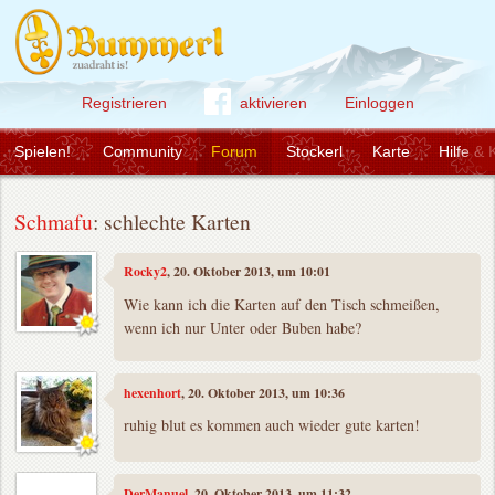
Registrieren
aktivieren
Einloggen
Spielen!
Community
Forum
Stockerl
Karte
Hilfe & 
Schmafu
: schlechte Karten
Rocky2
, 20. Oktober 2013, um 10:01
Wie kann ich die Karten auf den Tisch schmeißen,
wenn ich nur Unter oder Buben habe?
hexenhort
, 20. Oktober 2013, um 10:36
ruhig blut es kommen auch wieder gute karten!
DerManuel
, 20. Oktober 2013, um 11:32