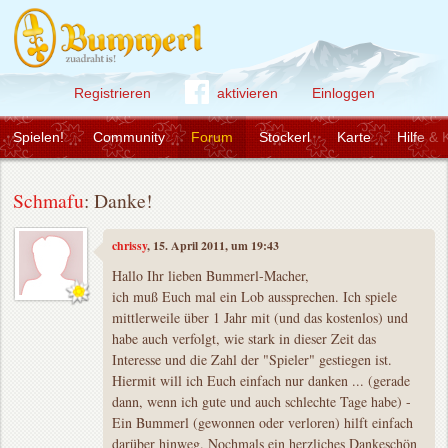
Registrieren
aktivieren
Einloggen
Spielen!
Community
Forum
Stockerl
Karte
Hilfe & 
Schmafu
: Danke!
chrissy
, 15. April 2011, um 19:43
Hallo Ihr lieben Bummerl-Macher,
ich muß Euch mal ein Lob aussprechen. Ich spiele
mittlerweile über 1 Jahr mit (und das kostenlos) und
habe auch verfolgt, wie stark in dieser Zeit das
Interesse und die Zahl der "Spieler" gestiegen ist.
Hiermit will ich Euch einfach nur danken ... (gerade
dann, wenn ich gute und auch schlechte Tage habe) -
Ein Bummerl (gewonnen oder verloren) hilft einfach
darüber hinweg. Nochmals ein herzliches Dankeschön