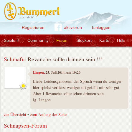
Registrieren
aktivieren
Einloggen
Spielen!
Community
Forum
Stockerl
Karte
Hilfe & 
Schmafu
: Revanche sollte drinnen sein !!!
Lingon
, 25. Juli 2014, um 10:20
Liebe Leidensgenossen, der Spruch wenn du weniger
hier spielst verlierst weniger oft gefällt mir sehr gut.
Aber 1 Revanche sollte schon drinnen sein.
lg. Lingon
zur Übersicht
•
zum Anfang der Seite
Schnapsen-Forum