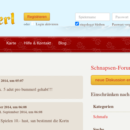
Spielername
Passwort
Registrieren
oder
Login aktivieren
Passwort ver
eingeloggt bleiben
Karte
Hilfe & Kontakt
Blog
Schnapsen-For
neue Diskussion er
r 2014, um 05:07
ax. 5 adut pro bummerl gehabt!!!
Einschränken nac
Kategorien
ber 2014, um 06:08
11. September 2014, um 06:08
Schmafu
Spielen 10.- hast, san bestimmt die Kortn
Suche