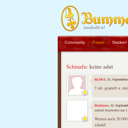
Community
Forum
Stockerl
Schmafu
: keine adut
hk1811
, 11. Septembe
3 std. gespielt u. m
Darkness
, 11. Septem
zuletzt bearbeitet am 
Wennst noch 20.000 
schuld!