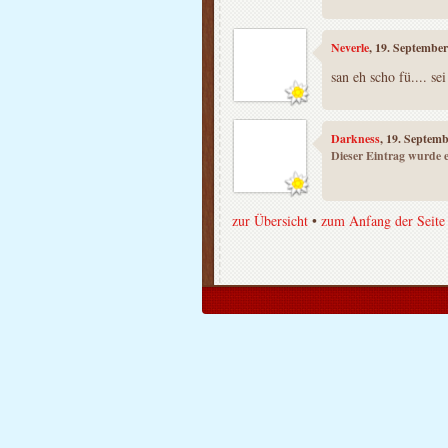
Neverle
, 19. Septembe
san eh scho fü.... 
Darkness
, 19. Septem
Dieser Eintrag wurde e
zur Übersicht
•
zum Anfang der Seite