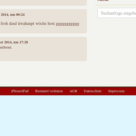
r 2014, um 00:24
sei froh dasd üwahaupt wöche host ggggggggggg
ber 2014, um 17:28
ntfernt.
iPhone/iPad
Bummerl verlinken
AGB
Datenschutz
Impressum