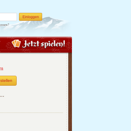
Einloggen
gessen?
um
stellen
h…