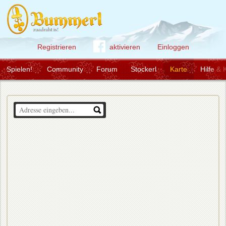
Registrieren
aktivieren
Einloggen
Spielen!
Community
Forum
Stockerl
Karte
Hilfe & 