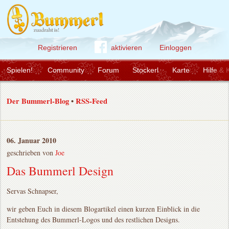
Registrieren
aktivieren
Einloggen
Spielen!
Community
Forum
Stockerl
Karte
Hilfe & 
Der Bummerl-Blog
•
RSS-Feed
06. Januar 2010
geschrieben von
Joe
Das Bummerl Design
Servas Schnapser,
wir geben Euch in diesem Blogartikel einen kurzen Einblick in die
Entstehung des Bummerl-Logos und des restlichen Designs.