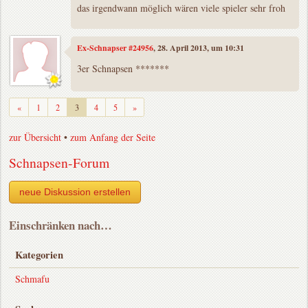
das irgendwann möglich wären viele spieler sehr froh
Ex-Schnapser #24956
, 28. April 2013, um 10:31
3er Schnapsen *******
Zurück
Weiter
«
1
2
3
4
5
»
zur Übersicht
•
zum Anfang der Seite
Schnapsen-Forum
neue Diskussion erstellen
Einschränken nach…
Kategorien
Schmafu