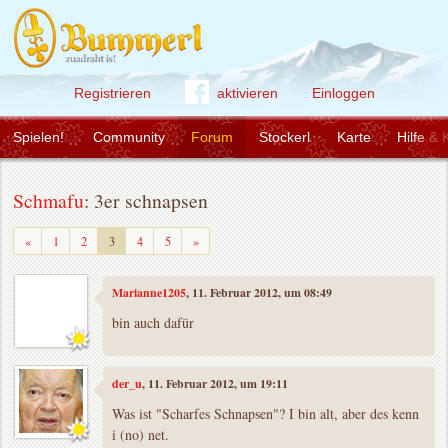
Registrieren
aktivieren
Einloggen
Spielen!
Community
Forum
Stockerl
Karte
Hilfe & 
Schmafu
: 3er schnapsen
Zurück
Weiter
«
1
2
3
4
5
»
Marianne1205
, 11. Februar 2012, um 08:49
bin auch dafür
der_u
, 11. Februar 2012, um 19:11
Was ist "Scharfes Schnapsen"? I bin alt, aber des kenn
i (no) net.