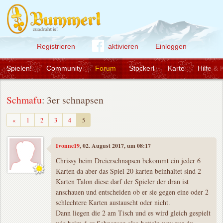
Registrieren
aktivieren
Einloggen
Spielen!
Community
Forum
Stockerl
Karte
Hilfe & 
Schmafu
: 3er schnapsen
Zurück
«
1
2
3
4
5
Ivonne19
, 02. August 2017, um 08:17
Chrissy beim Dreierschnapsen bekommt ein jeder 6
Karten da aber das Spiel 20 karten beinhaltet sind 2
Karten Talon diese darf der Spieler der dran ist
anschauen und entscheiden ob er sie gegen eine oder 2
schlechtere Karten austauscht oder nicht.
Dann liegen die 2 am Tisch und es wird gleich gespielt