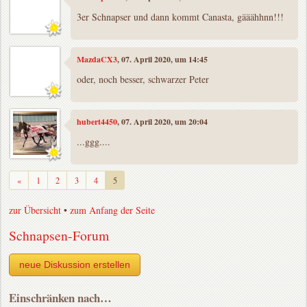
3er Schnapser und dann kommt Canasta, gääähhnn!!!
MazdaCX3
, 07. April 2020, um 14:45
oder, noch besser, schwarzer Peter
hubert4450
, 07. April 2020, um 20:04
...ggg....
Zurück
«
1
2
3
4
5
zur Übersicht
•
zum Anfang der Seite
Schnapsen-Forum
neue Diskussion erstellen
Einschränken nach…