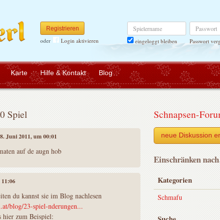
Spielername
Passwort
Registrieren
oder
Login aktivieren
Passwort ver
eingeloggt bleiben
Karte
Hilfe & Kontakt
Blog
00 Spiel
Schnapsen-For
neue Diskussion er
08. Juni 2011, um 00:01
maten auf de augn hob
Einschränken nac
Kategorien
m 11:06
iten du kannst sie im Blog nachlesen
Schmafu
at/blog/23-spiel-nderungen...
 hier zum Beispiel:
Suche