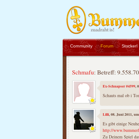
Community
Forum
Stockerl
Schmafu
: Betreff: 9.558.7
Ex-Schnapser #4599
, 
Schauts mal ob i To
Lilli
, 08. Juni 2011, u
Es gibt einige Neuhe
http://www.bummerl.
Zu Deinem Spiel das