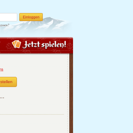
Einloggen
gessen?
um
stellen
h…