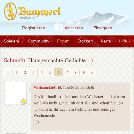
Registrieren
aktivieren
Einloggen
Spielen!
Community
Forum
Stockerl
Karte
Hilfe & 
Schmafu
: Hausgemachte Gedichte :-)
Zurück
Weiter
«
1
2
3
4
5
6
7
8
9
»
Marianne1205
, 15. Juni 2013, um 08:38
Das Mariandl ist nicht aus dem Wachauerlandl, darum
weiß ich nicht genau, ob dort alle sind schon blau ;-)
... wünsche dir auch ein fröhliches und sonniges
Wochenende
:-))