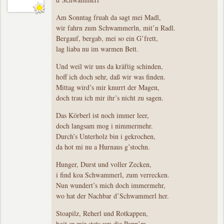
Am Sonntag fruah da sagt mei Madl,
wir fahrn zum Schwammerln, mit’n Radl.
Bergauf, bergab, mei so ein G’frett,
lag liaba nu im warmen Bett.
Und weil wir uns da kräftig schinden,
hoff ich doch sehr, daß wir was finden.
Mittag wird’s mir knurrt der Magen,
doch trau ich mir ihr’s nicht zu sagen.
Das Körberl ist noch immer leer,
doch langsam mog i nimmermehr.
Durch’s Unterholz bin i gekrochen,
da hot mi nu a Hurnaus g’stochn.
Hunger, Durst und voller Zecken,
i find koa Schwammerl, zum verrecken.
Nun wundert’s mich doch immermehr,
wo hat der Nachbar d’Schwammerl her.
Stoapilz, Reherl und Rotkappen,
hoit er mir stets um die Papp’m