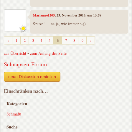
Marianne1205
, 23. November 2013, um 13:58
Spitze! ... na ja, wie immer :-))
Zurück
Weiter
«
1
2
3
4
5
6
7
8
9
»
zur Übersicht
•
zum Anfang der Seite
Schnapsen-Forum
neue Diskussion erstellen
Einschränken nach…
Kategorien
Schmafu
Suche