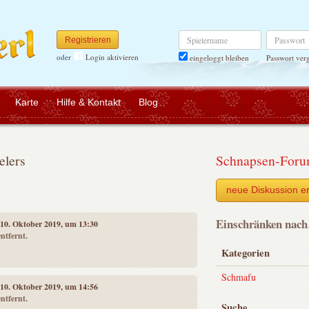
Spielername
Passwort
Registrieren
oder
Login aktivieren
Passwort ver
eingeloggt bleiben
Karte
Hilfe & Kontakt
Blog
elers
Schnapsen-For
neue Diskussion er
Einschränken nac
 10. Oktober 2019, um 13:30
ntfernt.
Kategorien
Schmafu
 10. Oktober 2019, um 14:56
ntfernt.
Suche