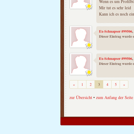
Wenn es um Profilbil
Mir tut es sehr leid
Kann ich es noch ei
Ex-Schnapser #99506
,
Dieser Eintrag wurde e
Ex-Schnapser #99506
,
Dieser Eintrag wurde e
Zurück
Weiter
«
1
2
3
4
5
»
zur Übersicht
•
zum Anfang der Seite