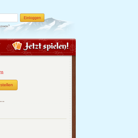
Einloggen
gessen?
um
stellen
h…