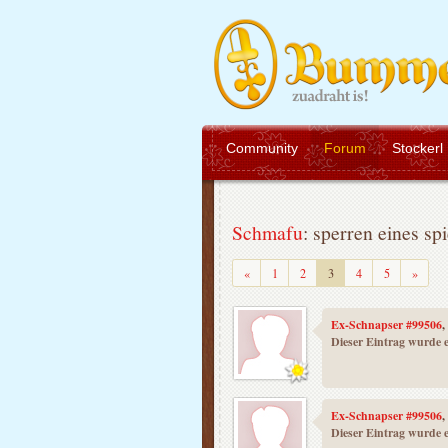
Community
Forum
Stockerl
Schmafu
: sperren eines spi
Zurück
Weiter
«
1
2
3
4
5
»
Ex-Schnapser #99506
,
Dieser Eintrag wurde e
Ex-Schnapser #99506
,
Dieser Eintrag wurde e