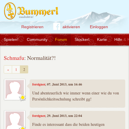
Registrieren
aktivieren
Einloggen
Spielen!
Community
Forum
Stockerl
Karte
Hilfe & 
Schmafu
: Normalität?!
Zurück
«
1
2
foreigner
, 07. Juni 2013, um 16:46
Und abenteuerlich wie immer wenn einer wie du von
Persönlichkeitsschulung schreibt gg!
foreigner
, 29. Juni 2013, um 22:04
Finde es interessant dass die beiden heutigen