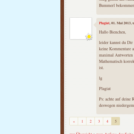
Bummerl bekommen, 
Plagiat
, 01. Mai 2013,
Hallo Bienchen,
leider kannst du Dir 
keine Kommentare a
maximal Antworten wi
Mathematisch korrekt
ist.
lg
Plagiat
Ps: achte auf deine 
deswegen niedergem
Zurück
«
1
2
3
4
5