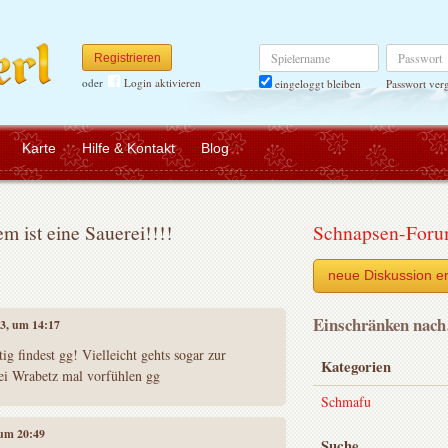
Spielername
Passwort
Registrieren
oder
Login aktivieren
Passwort ver
eingeloggt bleiben
Karte
Hilfe & Kontakt
Blog
m ist eine Sauerei!!!!
Schnapsen-For
neue Diskussion er
Einschränken nac
13, um 14:17
ig findest gg! Vielleicht gehts sogar zur
Kategorien
i Wrabetz mal vorfühlen gg
Schmafu
 um 20:49
Suche