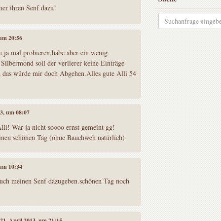
er ihren Senf dazu!
 um 20:56
n ja mal probieren,habe aber ein wenig
Silbermond soll der verlierer keine Einträge
 das würde mir doch Abgehen.Alles gute Alli 54
13, um 08:07
lli! War ja nicht soooo ernst gemeint gg!
inen schönen Tag (ohne Bauchweh natürlich)
 um 10:34
 auch meinen Senf dazugeben.schönen Tag noch
 21. April 2013, um 21:15