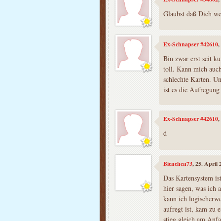
Glaubst daß Dich we
Ex-Schnapser #42610
,
Bin zwar erst seit ku
toll. Kann mich auc
schlechte Karten. Un
ist es die Aufregung
Ex-Schnapser #42610
,
d
Bienchen73
, 25. April
Das Kartensystem is
hier sagen, was ich 
kann ich logischerw
aufregt ist, kam zu 
stieg gleich am Anfa