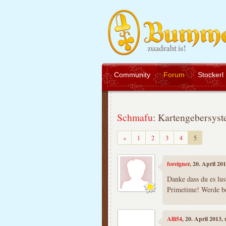
Community
Forum
Stockerl
Schmafu
: Kartengebersyste
Zurück
«
1
2
3
4
5
foreigner
, 20. April 20
Danke dass du es lust
Primetime! Werde be
Alli54
, 20. April 2013,