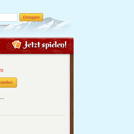
Einloggen
gessen?
um
stellen
h…