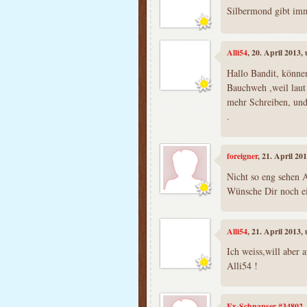
Silbermond gibt imm
Alli54
, 20. April 2013,
Hallo Bandit, könne
Bauchweh ,weil laut 
mehr Schreiben, und
.
foreigner
, 21. April 20
Nicht so eng sehen A
Wünsche Dir noch e
Alli54
, 21. April 2013,
Ich weiss,will aber
Alli54 !
Ex-Schnapser #34802
,