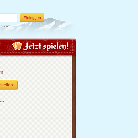
Einloggen
gessen?
um
stellen
h…