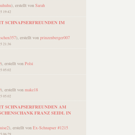
huhuhu
), erstellt von
Sarah
15 19:42
IT SCHNAPSERFREUNDEN IM
schen357
), erstellt von
prinzenberger007
15 21:36
9
), erstellt von
Polsi
15 05:02
9
), erstellt von
make18
15 05:02
IT SCHNAPSERFREUNDEN AM
 BUSCHENSCHANK FRANZ SEIDL IN
uise2
), erstellt von
Ex-Schnapser #1215
15 06:29