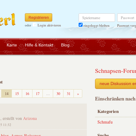
Spielername
Passwort
Registrieren
oder
Login aktivieren
Passwort ver
eingeloggt bleiben
Karte
Hilfe & Kontakt
Blog
Schnapsen-For
st
neue Diskussion er
Weiter
14
15
16
17
…
30
31
»
Einschränken nac
Kategorien
), erstellt von
Arizona
Schmafu
15 11:32
Suche
 hier, Agnes Reissner