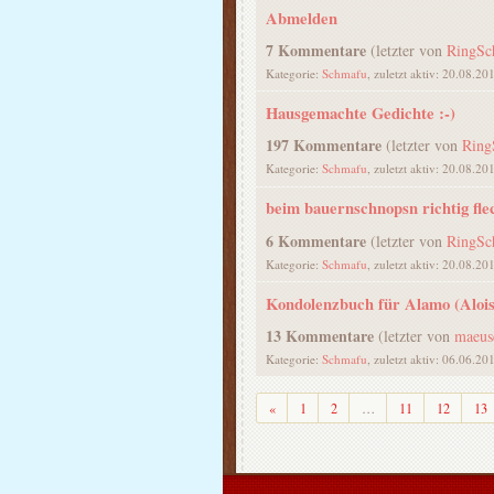
Abmelden
7 Kommentare
(letzter von
RingSch
Kategorie:
Schmafu
, zuletzt aktiv: 20.08.20
Hausgemachte Gedichte :-)
197 Kommentare
(letzter von
Ring
Kategorie:
Schmafu
, zuletzt aktiv: 20.08.20
beim bauernschnopsn richtig fle
6 Kommentare
(letzter von
RingSch
Kategorie:
Schmafu
, zuletzt aktiv: 20.08.20
Kondolenzbuch für Alamo (Aloi
13 Kommentare
(letzter von
maeus
Kategorie:
Schmafu
, zuletzt aktiv: 06.06.20
Zurück
«
1
2
…
11
12
13