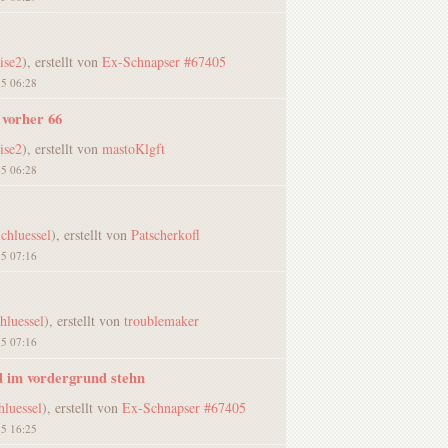
ise2
), erstellt von
Ex-Schnapser #67405
15 06:28
 vorher 66
ise2
), erstellt von
mastoKlgft
15 06:28
chluessel
), erstellt von
Patscherkofl
15 07:16
hluessel
), erstellt von
troublemaker
15 07:16
d im vordergrund stehn
luessel
), erstellt von
Ex-Schnapser #67405
15 16:25