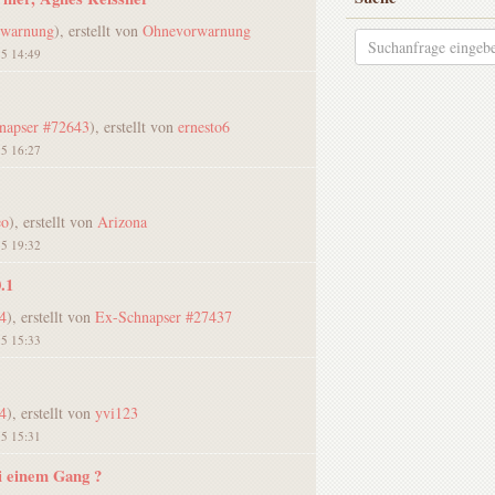
warnung
), erstellt von
Ohnevorwarnung
15 14:49
napser #72643
), erstellt von
ernesto6
15 16:27
eo
), erstellt von
Arizona
15 19:32
.1
4
), erstellt von
Ex-Schnapser #27437
15 15:33
4
), erstellt von
yvi123
15 15:31
i einem Gang ?