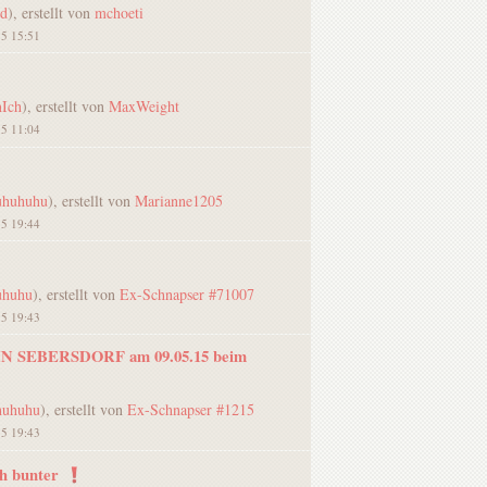
nd
), erstellt von
mchoeti
15 15:51
nIch
), erstellt von
MaxWeight
15 11:04
huhuhu
), erstellt von
Marianne1205
15 19:44
uhuhu
), erstellt von
Ex-Schnapser #71007
15 19:43
 IN SEBERSDORF am 09.05.15 beim
huhuhu
), erstellt von
Ex-Schnapser #1215
15 19:43
h bunter