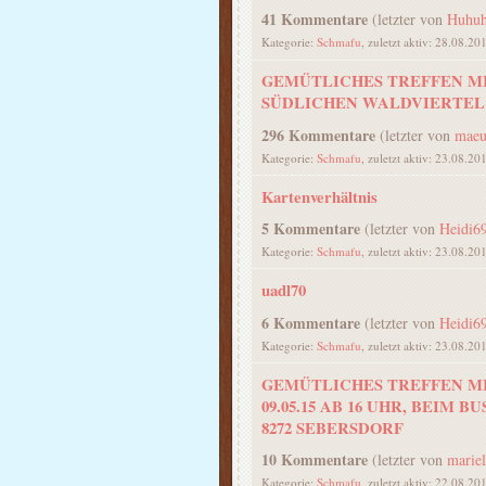
41 Kommentare
(letzter von
Huhu
Kategorie:
Schmafu
, zuletzt aktiv: 28.08.20
GEMÜTLICHES TREFFEN M
SÜDLICHEN WALDVIERTEL
296 Kommentare
(letzter von
maeu
Kategorie:
Schmafu
, zuletzt aktiv: 23.08.20
Kartenverhältnis
5 Kommentare
(letzter von
Heidi6
Kategorie:
Schmafu
, zuletzt aktiv: 23.08.20
uadl70
6 Kommentare
(letzter von
Heidi6
Kategorie:
Schmafu
, zuletzt aktiv: 23.08.20
GEMÜTLICHES TREFFEN M
09.05.15 AB 16 UHR, BEIM
8272 SEBERSDORF
10 Kommentare
(letzter von
mariel
Kategorie:
Schmafu
, zuletzt aktiv: 22.08.20