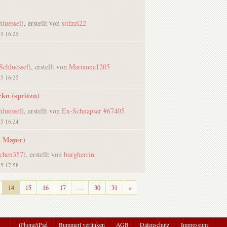
luessel
), erstellt von
strizzi22
15 16:25
Schluessel
), erstellt von
Marianne1205
15 16:25
ckn (spritzn)
luessel
), erstellt von
Ex-Schnapser #67405
15 16:24
s Mayer)
chen357
), erstellt von
burgherrin
15 17:58
Weiter
14
15
16
17
…
30
31
»
iPhone/iPad
Bummerl verlinken
AGB
Datenschutz
Impressum