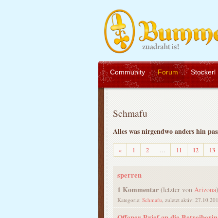
Community
Forum
Stockerl
Schmafu
Alles was nirgendwo anders hin pas
Zurück
«
1
2
…
11
12
13
sperren
1 Kommentar
(letzter von
Arizona
Kategorie:
Schmafu
, zuletzt aktiv: 27.10.20
Offener Brief an die Betreiberin