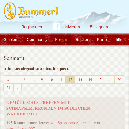
Registrieren
aktivieren
Einloggen
Spielen!
Community
Forum
Stockerl
Karte
Hilfe & 
Schmafu
Alles was nirgendwo anders hin passt
Zurück
«
1
2
…
9
10
11
12
13
14
15
…
30
Weiter
31
»
GEMÜTLICHES TREFFEN MIT
SCHNAPSERFREUNDEN IM SÜDLICHEN
WALDVIERTEL
195 Kommentare
(letzter von
Spassbremse
), erstellt von
prinzenberger007