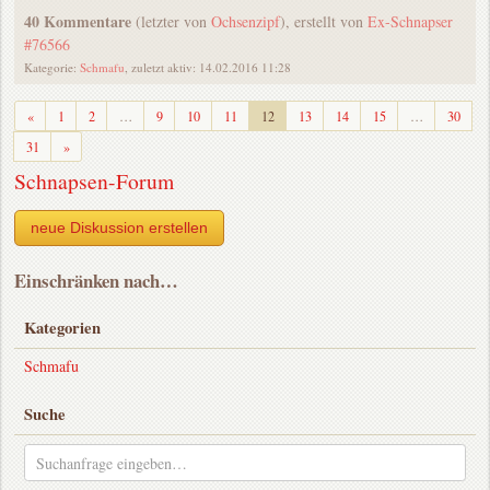
40 Kommentare
(letzter von
Ochsenzipf
), erstellt von
Ex-Schnapser
#76566
Kategorie:
Schmafu
, zuletzt aktiv: 14.02.2016 11:28
Zurück
«
1
2
…
9
10
11
12
13
14
15
…
30
Weiter
31
»
Schnapsen-Forum
neue Diskussion erstellen
Einschränken nach…
Kategorien
Schmafu
Suche