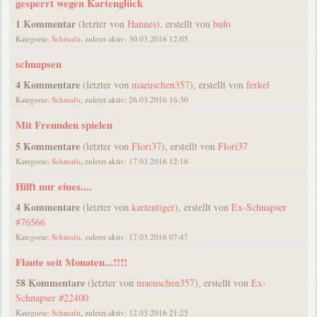
gesperrt wegen Kartenglück
1 Kommentar
(letzter von
Hannes
), erstellt von
bufo
Kategorie:
Schmafu
, zuletzt aktiv: 30.03.2016 12:05
schnapsen
4 Kommentare
(letzter von
maeuschen357
), erstellt von
ferkel
Kategorie:
Schmafu
, zuletzt aktiv: 26.03.2016 16:30
Mit Freunden spielen
5 Kommentare
(letzter von
Flori37
), erstellt von
Flori37
Kategorie:
Schmafu
, zuletzt aktiv: 17.03.2016 12:16
Hilft nur eines....
4 Kommentare
(letzter von
kartentiger
), erstellt von
Ex-Schnapser
#76566
Kategorie:
Schmafu
, zuletzt aktiv: 17.03.2016 07:47
Flaute seit Monaten...!!!!
58 Kommentare
(letzter von
maeuschen357
), erstellt von
Ex-
Schnapser #22400
Kategorie:
Schmafu
, zuletzt aktiv: 12.03.2016 21:25