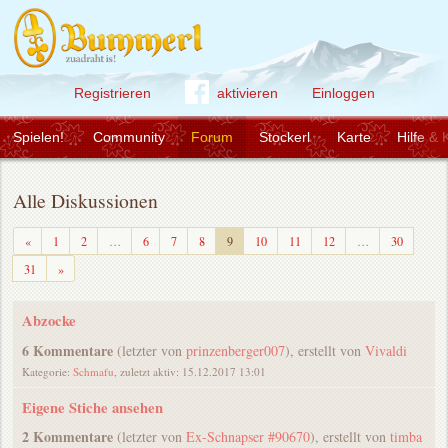
Registrieren
aktivieren
Einloggen
Spielen!
Community
Forum
Stockerl
Karte
Hilfe & 
Alle Diskussionen
Zurück
«
1
2
…
6
7
8
9
10
11
12
…
30
Weiter
31
»
Abzocke
6 Kommentare
(letzter von
prinzenberger007
), erstellt von
Vivaldi
Kategorie:
Schmafu
, zuletzt aktiv: 15.12.2017 13:01
Eigene Stiche ansehen
2 Kommentare
(letzter von
Ex-Schnapser #90670
), erstellt von
timba