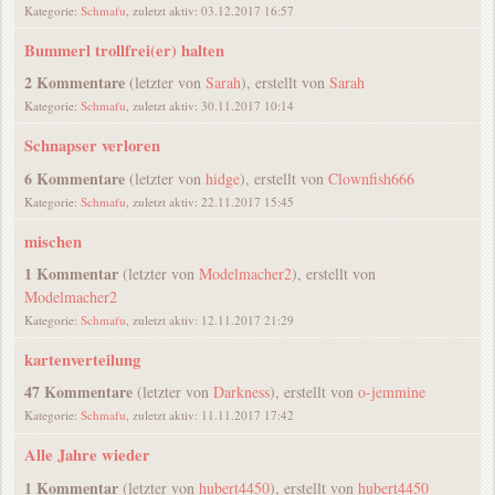
Kategorie:
Schmafu
, zuletzt aktiv: 03.12.2017 16:57
Bummerl trollfrei(er) halten
2 Kommentare
(letzter von
Sarah
), erstellt von
Sarah
Kategorie:
Schmafu
, zuletzt aktiv: 30.11.2017 10:14
Schnapser verloren
6 Kommentare
(letzter von
hidge
), erstellt von
Clownfish666
Kategorie:
Schmafu
, zuletzt aktiv: 22.11.2017 15:45
mischen
1 Kommentar
(letzter von
Modelmacher2
), erstellt von
Modelmacher2
Kategorie:
Schmafu
, zuletzt aktiv: 12.11.2017 21:29
kartenverteilung
47 Kommentare
(letzter von
Darkness
), erstellt von
o-jemmine
Kategorie:
Schmafu
, zuletzt aktiv: 11.11.2017 17:42
Alle Jahre wieder
1 Kommentar
(letzter von
hubert4450
), erstellt von
hubert4450