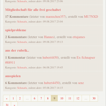
Kategorie:
Schmafu
, zuletzt aktiv: 09.08.2017 23:06
Mitgliedschaft für alle frei geschaltet
17 Kommentare
(letzter von
maeuschen357
), erstellt von
MU7NXD
Kategorie:
Schmafu
, zuletzt aktiv: 09.08.2017 23:04
spielprobleme
2 Kommentare
(letzter von
Hannes
), erstellt von
ettajames
Kategorie:
Schmafu
, zuletzt aktiv: 09.08.2017 19:13
aus der rubrik..
1 Kommentar
(letzter von
hubert4450
), erstellt von
Ex-Schnapser
#88911
Kategorie:
Schmafu
, zuletzt aktiv: 06.08.2017 19:45
ausspielen
6 Kommentare
(letzter von
hubert4450
), erstellt von
senz
Kategorie:
Schmafu
, zuletzt aktiv: 05.08.2017 14:15
Zurück
«
1
2
…
6
7
8
9
10
11
12
…
30
Weiter
31
»