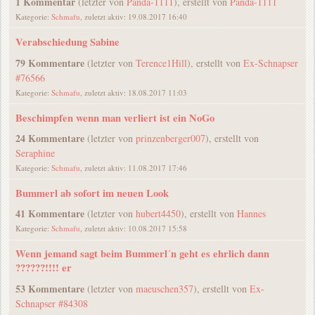
1 Kommentar
(letzter von
Panda-1111
), erstellt von
Panda-1111
Kategorie:
Schmafu
, zuletzt aktiv: 19.08.2017 16:40
Verabschiedung Sabine
79 Kommentare
(letzter von
Terence1Hill
), erstellt von
Ex-Schnapser
#76566
Kategorie:
Schmafu
, zuletzt aktiv: 18.08.2017 11:03
Beschimpfen wenn man verliert ist ein NoGo
24 Kommentare
(letzter von
prinzenberger007
), erstellt von
Seraphine
Kategorie:
Schmafu
, zuletzt aktiv: 11.08.2017 17:46
Bummerl ab sofort im neuen Look
41 Kommentare
(letzter von
hubert4450
), erstellt von
Hannes
Kategorie:
Schmafu
, zuletzt aktiv: 10.08.2017 15:58
Wenn jemand sagt beim Bummerl´n geht es ehrlich dann
??????!!!! er
53 Kommentare
(letzter von
maeuschen357
), erstellt von
Ex-
Schnapser #84308