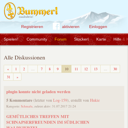
Registrieren
aktivieren
Einloggen
Spielen!
Community
Forum
Stockerl
Karte
Hilfe & 
Alle Diskussionen
Zurück
«
1
2
…
7
8
9
10
11
12
13
…
30
Weiter
31
»
plugin konnte nicht geladen werden
5 Kommentare
(letzter von
Log-159
), erstellt von
Hukie
Kategorie:
Schmafu
, zuletzt aktiv: 31.07.2017 21:24
GEMÜTLICHES TREFFEN MIT
SCHNAPSERFREUNDEN IM SÜDLICHEN
WALDVIERTEL