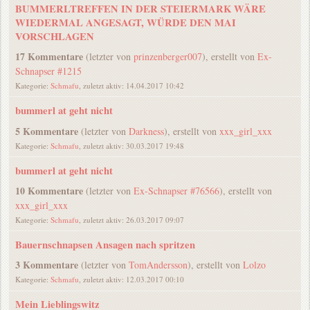
BUMMERLTREFFEN IN DER STEIERMARK WÄRE
WIEDERMAL ANGESAGT, WÜRDE DEN MAI
VORSCHLAGEN
17 Kommentare
(letzter von
prinzenberger007
), erstellt von
Ex-
Schnapser #1215
Kategorie:
Schmafu
, zuletzt aktiv: 14.04.2017 10:42
bummerl at geht nicht
5 Kommentare
(letzter von
Darkness
), erstellt von
xxx_girl_xxx
Kategorie:
Schmafu
, zuletzt aktiv: 30.03.2017 19:48
bummerl at geht nicht
10 Kommentare
(letzter von
Ex-Schnapser #76566
), erstellt von
xxx_girl_xxx
Kategorie:
Schmafu
, zuletzt aktiv: 26.03.2017 09:07
Bauernschnapsen Ansagen nach spritzen
3 Kommentare
(letzter von
TomAndersson
), erstellt von
Lolzo
Kategorie:
Schmafu
, zuletzt aktiv: 12.03.2017 00:10
Mein Lieblingswitz