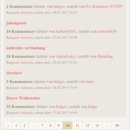
2 Kommentare
(letzter von
hidge
), erstellt von
Ex-Schnapser #75259
Kategorie:
Schmafu
, zuletzt aktiv: 09.03.2017 18:25
jobangebot
14 Kommentare
(letzter von
hubert4450
), erstellt von
hubert4450
Kategorie:
Schmafu
, zuletzt aktiv: 07.03.2017 19:08
indirekte verbindung
18 Kommentare
(letzter von
AlpenLady
), erstellt von
Hundling
Kategorie:
Schmafu
, zuletzt aktiv: 25.02.2017 21:02
Stockerl
3 Kommentare
(letzter von
hidge
), erstellt von
bufo
Kategorie:
Schmafu
, zuletzt aktiv: 18.02.2017 15:04
Deeer Waldvietler
33 Kommentare
(letzter von
hidge
), erstellt von
hidge
Kategorie:
Schmafu
, zuletzt aktiv: 17.02.2017 10:45
Zurück
«
1
2
…
7
8
9
10
11
12
13
…
30