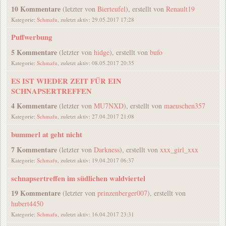
10 Kommentare
(letzter von
Bierteufel
), erstellt von
Renault19
Kategorie:
Schmafu
, zuletzt aktiv: 29.05.2017 17:28
Puffwerbung
5 Kommentare
(letzter von
hidge
), erstellt von
bufo
Kategorie:
Schmafu
, zuletzt aktiv: 08.05.2017 20:35
ES IST WIEDER ZEIT FÜR EIN
SCHNAPSERTREFFEN
4 Kommentare
(letzter von
MU7NXD
), erstellt von
maeuschen357
Kategorie:
Schmafu
, zuletzt aktiv: 27.04.2017 21:08
bummerl at geht nicht
7 Kommentare
(letzter von
Darkness
), erstellt von
xxx_girl_xxx
Kategorie:
Schmafu
, zuletzt aktiv: 19.04.2017 06:37
schnapsertreffen im südlichen waldviertel
19 Kommentare
(letzter von
prinzenberger007
), erstellt von
hubert4450
Kategorie:
Schmafu
, zuletzt aktiv: 16.04.2017 23:31