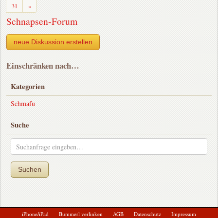
Weiter
31
»
Schnapsen-Forum
neue Diskussion erstellen
Einschränken nach…
Kategorien
Schmafu
Suche
Suchen
iPhone/iPad
Bummerl verlinken
AGB
Datenschutz
Impressum