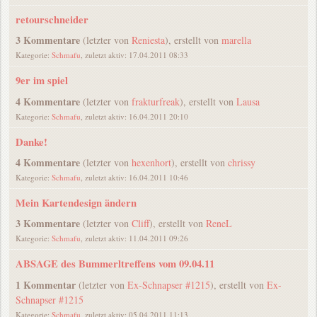
retourschneider
3 Kommentare
(letzter von
Reniesta
), erstellt von
marella
Kategorie:
Schmafu
, zuletzt aktiv: 17.04.2011 08:33
9er im spiel
4 Kommentare
(letzter von
frakturfreak
), erstellt von
Lausa
Kategorie:
Schmafu
, zuletzt aktiv: 16.04.2011 20:10
Danke!
4 Kommentare
(letzter von
hexenhort
), erstellt von
chrissy
Kategorie:
Schmafu
, zuletzt aktiv: 16.04.2011 10:46
Mein Kartendesign ändern
3 Kommentare
(letzter von
Cliff
), erstellt von
ReneL
Kategorie:
Schmafu
, zuletzt aktiv: 11.04.2011 09:26
ABSAGE des Bummerltreffens vom 09.04.11
1 Kommentar
(letzter von
Ex-Schnapser #1215
), erstellt von
Ex-
Schnapser #1215
Kategorie:
Schmafu
, zuletzt aktiv: 05.04.2011 11:13