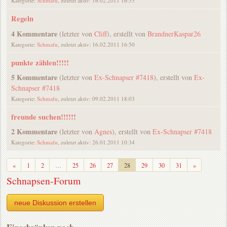
Kategorie:
Schmafu
, zuletzt aktiv: 16.02.2011 16:53
Regeln
4 Kommentare
(letzter von
Cliff
), erstellt von
BrandnerKaspar26
Kategorie:
Schmafu
, zuletzt aktiv: 16.02.2011 16:50
punkte zählen!!!!!
5 Kommentare
(letzter von
Ex-Schnapser #7418
), erstellt von
Ex-
Schnapser #7418
Kategorie:
Schmafu
, zuletzt aktiv: 09.02.2011 18:03
freunde suchen!!!!!!
2 Kommentare
(letzter von
Agnes
), erstellt von
Ex-Schnapser #7418
Kategorie:
Schmafu
, zuletzt aktiv: 26.01.2011 10:34
Zurück
Weiter
«
1
2
…
25
26
27
28
29
30
31
»
Schnapsen-Forum
neue Diskussion erstellen