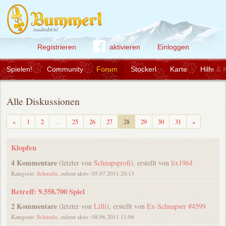
Registrieren
aktivieren
Einloggen
Spielen!
Community
Forum
Stockerl
Karte
Hilfe & 
Alle Diskussionen
Zurück
Weiter
«
1
2
…
25
26
27
28
29
30
31
»
Klopfen
4 Kommentare
(letzter von
Schnapsprofi
), erstellt von
lix1964
Kategorie:
Schmafu
, zuletzt aktiv: 05.07.2011 20:13
Betreff: 9.558.700 Spiel
2 Kommentare
(letzter von
Lilli
), erstellt von
Ex-Schnapser #4599
Kategorie:
Schmafu
, zuletzt aktiv: 08.06.2011 11:06