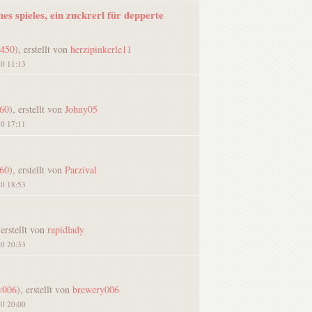
es spieles, ein zuckrerl für depperte
4450
), erstellt von
herzipinkerle11
20 11:13
060
), erstellt von
Johny05
20 17:11
060
), erstellt von
Parzival
20 18:53
 erstellt von
rapidlady
20 20:33
y006
), erstellt von
brewery006
20 20:00