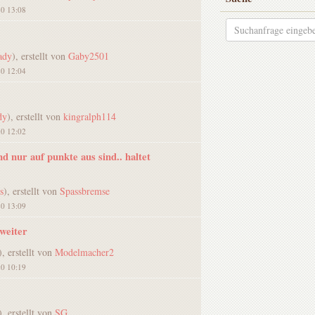
20 13:08
ady
), erstellt von
Gaby2501
20 12:04
dy
), erstellt von
kingralph114
20 12:02
nd nur auf punkte aus sind.. haltet
s
), erstellt von
Spassbremse
20 13:09
 weiter
), erstellt von
Modelmacher2
20 10:19
), erstellt von
SG