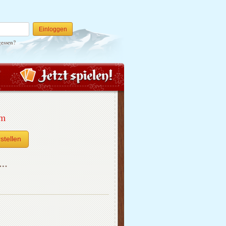
Einloggen
gessen?
um
stellen
h…