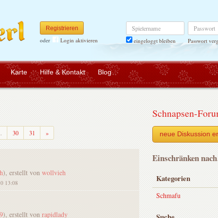
Spielername
Passwort
Registrieren
oder
Login aktivieren
Passwort ver
eingeloggt bleiben
Karte
Hilfe & Kontakt
Blog
Schnapsen-For
Weiter
…
30
31
»
neue Diskussion er
Einschränken nac
h
), erstellt von
wollvieh
Kategorien
20 13:08
Schmafu
9
), erstellt von
rapidlady
Suche