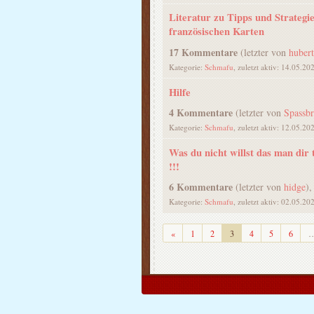
Literatur zu Tipps und Strategi
französischen Karten
17 Kommentare
(letzter von
huber
Kategorie:
Schmafu
, zuletzt aktiv: 14.05.20
Hilfe
4 Kommentare
(letzter von
Spassb
Kategorie:
Schmafu
, zuletzt aktiv: 12.05.20
Was du nicht willst das man dir 
!!!
6 Kommentare
(letzter von
hidge
),
Kategorie:
Schmafu
, zuletzt aktiv: 02.05.20
Zurück
«
1
2
3
4
5
6