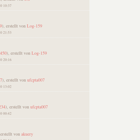
20 10:37
9
), erstellt von
Log-159
20 21:53
4450
), erstellt von
Log-159
20 20:16
07
), erstellt von
ufcpta007
20 13:02
234
), erstellt von
ufcpta007
20 00:42
 erstellt von
akuery