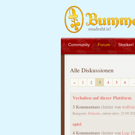
Community
Forum
Stockerl
Alle Diskussionen
Zurück
«
1
2
3
4
5
6
Verhalten auf dieser Plattform
3 Kommentare
(letzter von
wollvie
Kategorie:
Schmafu
, zuletzt aktiv: 23.09.20
spiel
4 Kommentare
(letzter von
Log-15