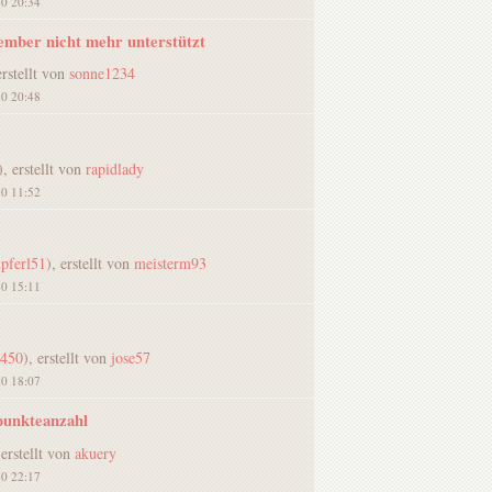
20 20:34
ember nicht mehr unterstützt
erstellt von
sonne1234
20 20:48
), erstellt von
rapidlady
20 11:52
pferl51
), erstellt von
meisterm93
20 15:11
4450
), erstellt von
jose57
20 18:07
 punkteanzahl
 erstellt von
akuery
20 22:17