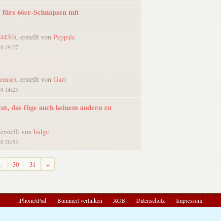
e fürs 66er-Schnapsen mit
t4450
), erstellt von
Peppale
20 19:27
remse
), erstellt von
Gazi
20 14:23
tut, das füge auch keinem andern zu
 erstellt von
hidge
20 20:53
Weiter
…
30
31
»
iPhone/iPad
Bummerl verlinken
AGB
Datenschutz
Impressum